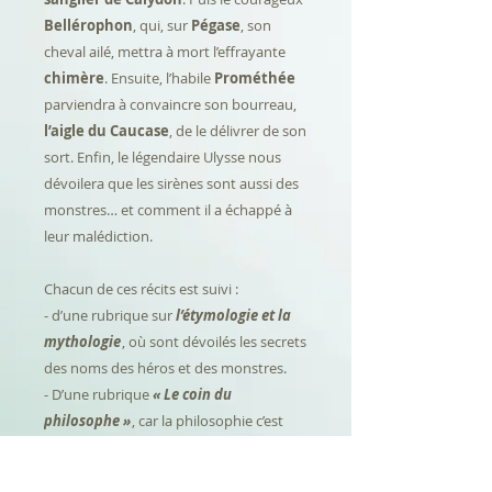
Bellérophon
, qui, sur
Pégase
, son
cheval ailé, mettra à mort l’effrayante
chimère
. Ensuite, l’habile
Prométhée
parviendra à convaincre son bourreau,
l’aigle du Caucase
, de le délivrer de son
sort. Enfin, le légendaire Ulysse nous
dévoilera que les sirènes sont aussi des
monstres… et comment il a échappé à
leur malédiction.
Chacun de ces récits est suivi :
-
d’une rubrique sur
l’étymologie et la
mythologie
,
où sont dévoilés les secrets
des noms des héros et des monstres.
-
D’une rubrique
« Le coin du
philosophe »
,
car la philosophie c’est
aussi pour les petits.
-
D’un
dossier pédagogique
, destiné