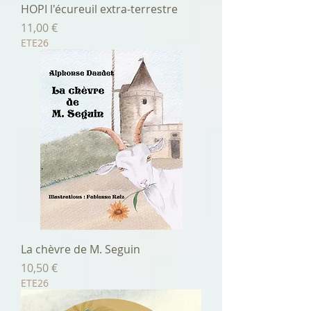
HOPI l'écureuil extra-terrestre
Prix
11,00 €
ETE26
La chèvre de M. Seguin
Prix
10,50 €
ETE26