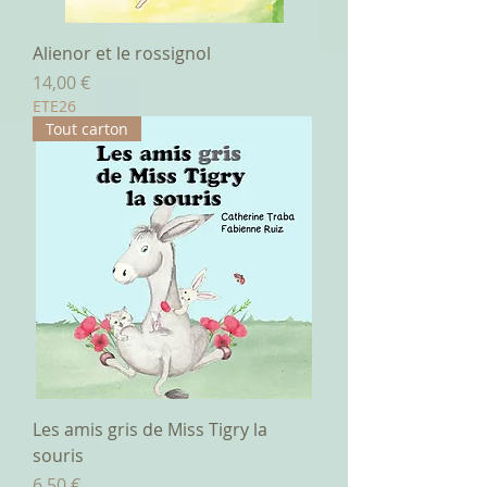
Alienor et le rossignol
Prix
14,00 €
ETE26
Tout carton
Les amis gris de Miss Tigry la
souris
Prix
6,50 €