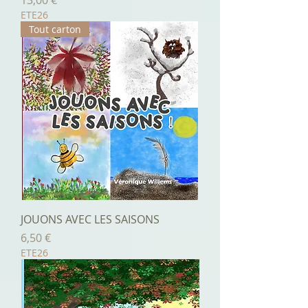
13,00 €
ETE26
Tout carton
JOUONS AVEC LES SAISONS
Prix
6,50 €
ETE26