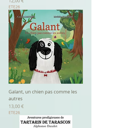
Prix
12,00 €
ETE26
Galant, un chien pas comme les
autres
Prix
13,00 €
ETE26