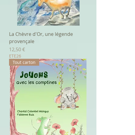
La Chèvre d'Or, une légende
provençale
Prix
12,50 €
ETE26
Tout carton