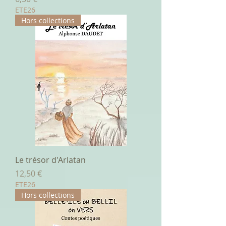
ETE26
Hors collections
Le trésor d'Arlatan
Prix
12,50 €
ETE26
Hors collections