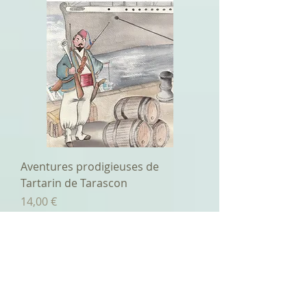
Aventures prodigieuses de
Tartarin de Tarascon
Prix
14,00 €
ETE26
En rupture