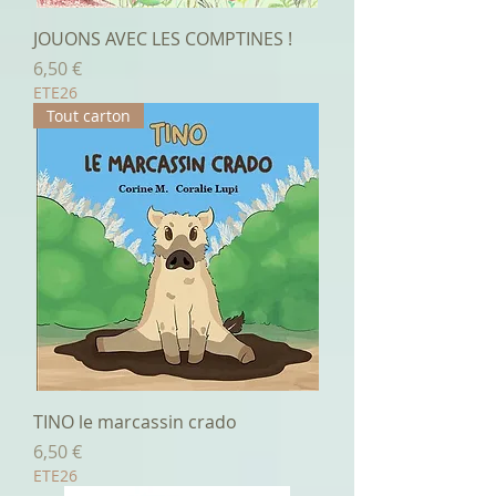
JOUONS AVEC LES COMPTINES !
Prix
6,50 €
ETE26
Tout carton
TINO le marcassin crado
Prix
6,50 €
ETE26