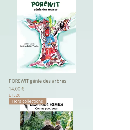
POREWIT génie des arbres
Prix
14,00 €
ETE26
Hors collections