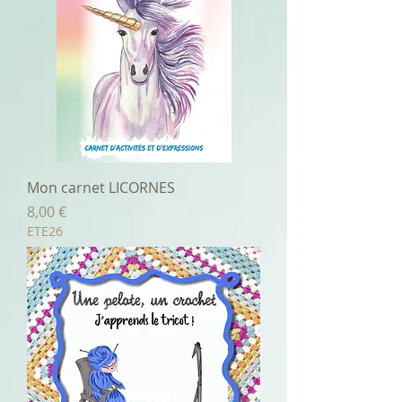
Mon carnet LICORNES
Prix
8,00 €
ETE26