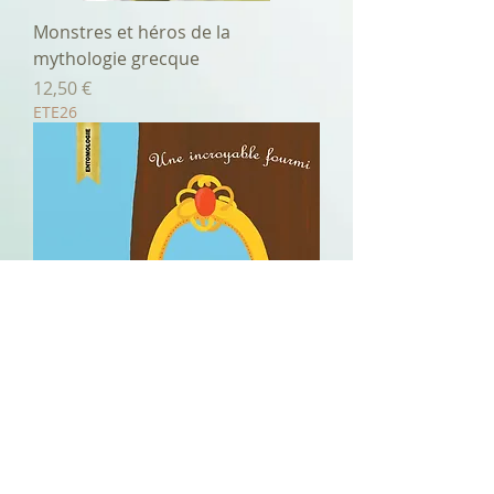
Monstres et héros de la
mythologie grecque
Prix
12,50 €
ETE26
Une incroyable fourmi
Prix
11,00 €
ETE26