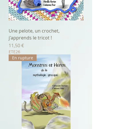
Une pelote, un crochet,
j'apprends le tricot !
Prix
11,50 €
ETE26
En rupture